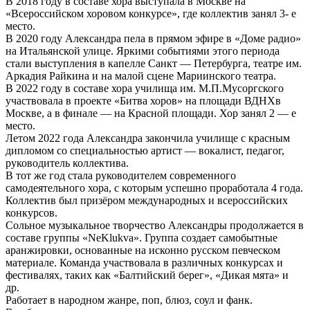
В 2018 году в составе хора выступала в Москве на
«Всероссийском хоровом конкурсе», где коллектив занял 3- е
место.
В 2020 году Александра пела в прямом эфире в «Доме радио»
на Итальянской улице. Яркими событиями этого периода
стали выступления в капелле Санкт — Петербурга, театре им.
Аркадия Райкина и на малой сцене Мариинского театра.
В 2022 году в составе хора училища им. М.П.Мусоргского
участвовала в проекте «Битва хоров» на площади ВДНХв
Москве, а в финале — на Красной площади. Хор занял 2 — е
место.
Летом 2022 года Александра закончила училище с красным
дипломом со специальностью артист — вокалист, педагог,
руководитель коллектива.
В тот же год стала руководителем современного
самодеятельного хора, с которым успешно проработала 4 года.
Коллектив был призёром международных и всероссийских
конкурсов.
Сольное музыкальное творчество Александры продолжается в
составе группы «NeKlukva». Группа создает самобытные
аранжировки, основанные на исконно русском певческом
материале. Команда участвовала в различных конкурсах и
фестивалях, таких как «Балтийский берег», «Дикая мята» и
др.
Работает в народном жанре, поп, блюз, соул и фанк.