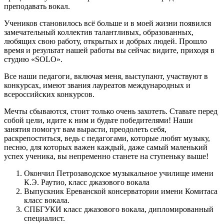
преподавать вокал.
Учеников становилось всё больше и в моей жизни появился
замечательный коллектив талантливых, образованных,
любящих свою работу, открытых и добрых людей. Прошло
время и результат нашей работы вы сейчас видите, приходя в
студию «SOLO».
Все наши педагоги, включая меня, выступают, участвуют в
конкурсах, имеют звания лауреатов международных и
всероссийских конкурсов.
Мечты сбываются, стоит только очень захотеть. Ставьте перед
собой цели, идите к ним и будьте победителями! Наши
занятия помогут вам вырасти, преодолеть себя,
раскрепоститься, ведь с педагогами, которые любят музыку,
песню, для которых важен каждый, даже самый маленький
успех ученика, вы непременно станете на ступеньку выше!
Окончил Петрозаводское музыкальное училище имени
К.Э. Раутио, класс джазового вокала
Выпускник Ереванской консерватории имени Комитаса
класс вокала.
СПБГУКИ класс джазового вокала, дипломированный
специалист.