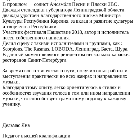
В прошлом — солиcт Ансамбля Песни и Пляски ЗВО.
Дважды степендиат губернатора Ленинградской области,
дважды удостоен Благодарственного письма Министра
Культуры Республики Карелия, за вклад и развитие культуры
и творчества Республики.
Участник фестиваля Нашествие 2018, автор и исполнитель
песен собственного написания.
Делил сцену с такими исполнителями и группами, как :
Scorpions, The Rasmus, LOBODA, Ленинград, Баста, Шура.
В данный момент являюсь резидентом нескольких караоке-
ресторанов Санкт-Петербурга.
За время своего творческого пути, получил опыт работы и
выступления практически во всех жанрах и направлениях
музыки.
Благодаря этому опыту, легко ориентируюсь в стилях и
особенностях звучания голоса в том или ином направлении
музыки, что способствует грамотному подходу к каждому
ученику.
Дельмас Яна
Педагог высшей квалификации