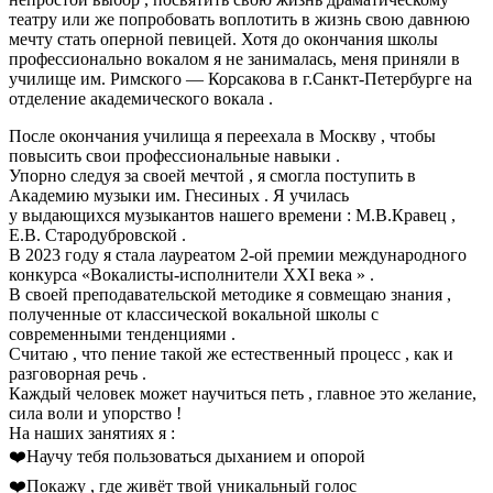
театру или же попробовать воплотить в жизнь свою давнюю
мечту стать оперной певицей. Хотя до окончания школы
профессионально вокалом я не занималась, меня приняли в
училище им. Римского — Корсакова в г.Санкт-Петербурге на
отделение академического вокала .
После окончания училища я переехала в Москву , чтобы
повысить свои профессиональные навыки .
Упорно следуя за своей мечтой , я смогла поступить в
Академию музыки им. Гнесиных . Я училась
у выдающихся музыкантов нашего времени : М.В.Кравец ,
Е.В. Стародубровской .
В 2023 году я стала лауреатом 2-ой премии международного
конкурса «Вокалисты-исполнители XXI века » .
В своей преподавательской методике я совмещаю знания ,
полученные от классической вокальной школы с
современными тенденциями .
Считаю , что пение такой же естественный процесс , как и
разговорная речь .
Каждый человек может научиться петь , главное это желание,
сила воли и упорство !
На наших занятиях я :
❤️Научу тебя пользоваться дыханием и опорой
❤️Покажу , где живёт твой уникальный голос