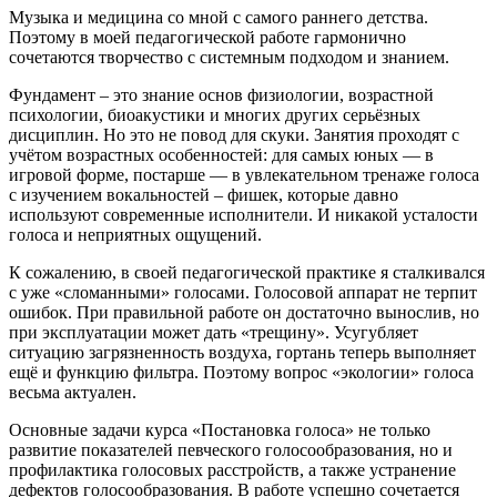
Музыка и медицина со мной с самого раннего детства.
Поэтому в моей педагогической работе гармонично
сочетаются творчество с системным подходом и знанием.
Фундамент – это знание основ физиологии, возрастной
психологии, биоакустики и многих других серьёзных
дисциплин. Но это не повод для скуки. Занятия проходят с
учётом возрастных особенностей: для самых юных — в
игровой форме, постарше — в увлекательном тренаже голоса
с изучением вокальностей – фишек, которые давно
используют современные исполнители. И никакой усталости
голоса и неприятных ощущений.
К сожалению, в своей педагогической практике я сталкивался
с уже «сломанными» голосами. Голосовой аппарат не терпит
ошибок. При правильной работе он достаточно вынослив, но
при эксплуатации может дать «трещину». Усугубляет
ситуацию загрязненность воздуха, гортань теперь выполняет
ещё и функцию фильтра. Поэтому вопрос «экологии» голоса
весьма актуален.
Основные задачи курса «Постановка голоса» не только
развитие показателей певческого голосообразования, но и
профилактика голосовых расстройств, а также устранение
дефектов голосообразования. В работе успешно сочетается