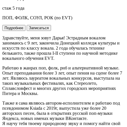
стаж 5 года
ПОП, ФОЛК, СОУЛ, РОК (по EVT)
Подробнее
Записаться
Здравствуйте, меня зовут Дарья! Эстрадным вокалом
занимаюсь с 9 лет, закончила Донецкий колледж культуры и
искусств по классу вокала. 2 года обучалась технике
бельканто, также прошла I-II ступени по научной методике
вокального обучения EVT.
Работаю в жанрах поп, фолк, рнб и альтернативной музыке.
Опыт преподавания более 3 лет, опыт пения на сцене более 7
лет. Являюсь лауреатом вокальных конкурсов, выступала на
таких музыкальных фестивалях, как Стереолето,
Сплавсловфест и многих других городских мероприятиях
Питера и Москвы.
Также я сама являюсь автором-исполнителем и работаю под
псевдонимом Ksiada с 2019г, выпустила уже более 20
авторских песен, была в открытиях русской поп-музыки
Яндекса, новых именах музыки ВКонтакте.
Я научу тебя твоему природному звуку и помогу найти свой