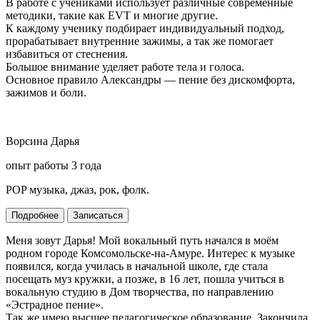
В работе с учениками использует различные современные
методики, такие как ЕVT и многие другие.
К каждому ученику подбирает индивидуальный подход,
прорабатывает внутренние зажимы, а так же помогает
избавиться от стеснения.
Большое внимание уделяет работе тела и голоса.
Основное правило Александры — пение без дискомфорта,
зажимов и боли.
Ворсина Дарья
опыт работы 3 года
POP музыка, джаз, рок, фолк.
Подробнее
Записаться
Меня зовут Дарья! Мой вокальный путь начался в моём
родном городе Комсомольске-на-Амуре. Интерес к музыке
появился, когда училась в начальной школе, где стала
посещать муз кружки, а позже, в 16 лет, пошла учиться в
вокальную студию в Дом творчества, по направлению
«Эстрадное пение».
Так же имею высшее педагогическое образование. Закончила