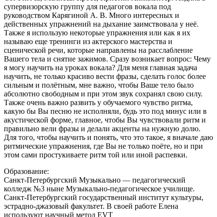
супервизорскую группу для педагогов вокала под
руководством Карягиной А. В. Много интересных и
действенных упражнений на дыхание заимствовала у неё.
Также я использую некоторые упражнения или как я их
называю еще тренинги из актерского мастерства и
сценической речи, которые направлены на расслабление
Вашего тела и снятие зажимов. Сразу возникает вопрос: Чему
я могу научить на уроках вокала? Для меня главная задача
научить, не только красиво вести фразы, сделать голос более
сильным и полётным, мне важно, чтобы Ваше тело было
абсолютно свободным и при этом звук сохранял свою силу.
Также очень важно развить у обучаемого чувство ритма,
какую бы Вы песню не исполняли, будь это под минус или в
акустической форме, главное, чтобы Вы чувствовали ритм и
правильно вели фразы и делали акценты на нужную долю.
Для того, чтобы научить и понять, что это такое, я вначале даю
ритмические упражнения, где Вы не только поёте, но и при
этом сами простукиваете ритм той или иной распевки.
Образование:
Санкт-Петербургский Музыкально — педагогический
колледж №3 ныне Музыкально-педагогическое училище.
Санкт-Петербургский государственный институт культуры,
эстрадно-джазовый факультет. В своей работе Елена
используют научный метод EVT