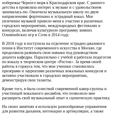
побережье Черного моря в Краснодарском крае. С раннего
детства я проявляла интерес к музыке и с удовольствием
занималась ею. Окончила музыкальную школу по двум
направлениям: фортепиано и эстрадный вокал. Мое
увлечение музыкой привело меня к участию в различных
городских мероприятиях, международных фестивалях и
конкурсах, включая культурную программу зимних
Олимпийских игр в Сочи в 2014 году.
В 2018 году я поступила на отделение эстрадно-джазового
пения в Институт современного искусства в Москве, где
продолжила развивать свои навыки под руководством
доцента кафедры. Параллельно с учебой я работала педагогом
по вокалу в творческом центре «Росток». За время своей
работы я горжусь тем, что мои ученики становились
призерами и лауреатами различных вокальных конкурсов и
активно участвовали в городских мероприятиях,
демонстрируя свои таланты.
Кроме того, я была солисткой современной кавер-группы и
участницей вокального ансамбля, что позволило мне
расширить свой музыкальный опыт и сценическую практику.
На своих занятиях я использую разнообразные упражнения
для развития дыхания, интонации и артикуляции, а также